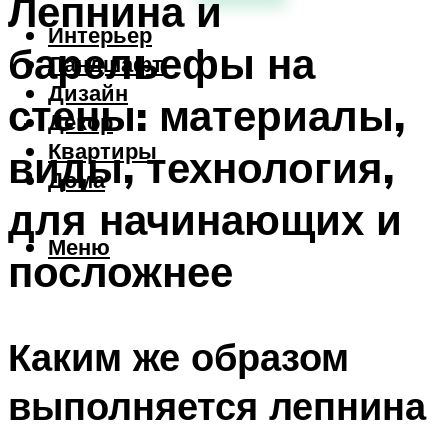
Лепнина и
Интерьер
барельефы на
Ландшафт
Дизайн
стены: материалы,
Декор
Квартиры
виды, технология,
Дома
для начинающих и
Меню
посложнее
Каким же образом
выполняется лепнина