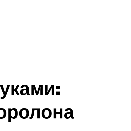
уками:
поролона