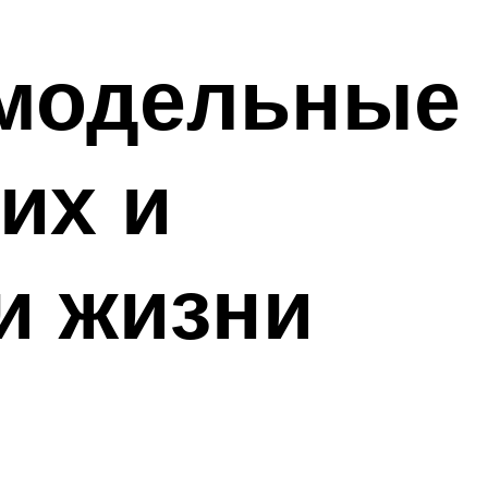
амодельные
их и
и жизни