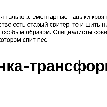
я только элементарные навыки кроя 
стве есть старый свитер, то и шить н
ва особым образом. Специалисты сове
котором спит пес.
нка-трансфор