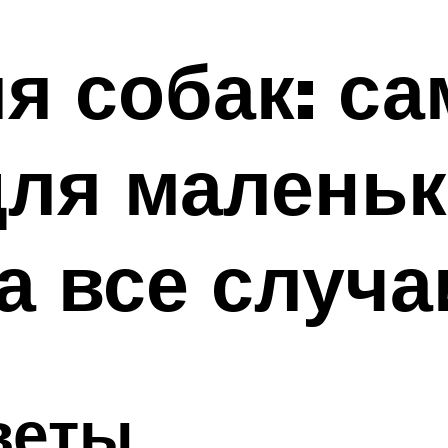
я собак: с
ля маленьк
а все случа
веты