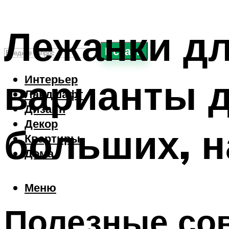
Лежанки дл
Искать
варианты д
Интерьер
Ландшафт
Дизайн
Декор
больших, н
Квартиры
Дома
Меню
Полезные со