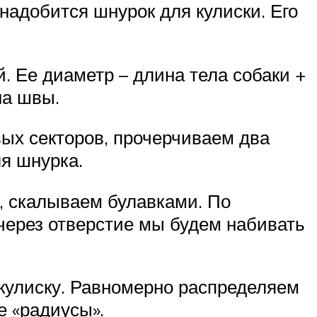
адобится шнурок для кулиски. Его
. Ее диаметр – длина тела собаки +
на швы.
вых секторов, прочерчиваем два
ля шнурка.
, скалываем булавками. По
через отверстие мы будем набивать
 кулиску. Равномерно распределяем
е «радиусы».