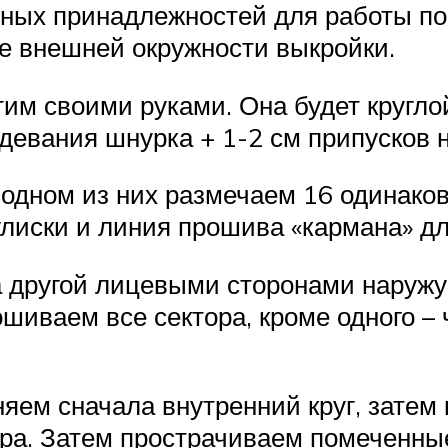
ных принадлежностей для работы пон
е внешней окружности выкройки.
м своими руками. Она будет круглой
одевания шнурка + 1-2 см припусков 
 одном из них размечаем 16 одинако
кулиски и линия прошива «кармана» д
а другой лицевыми сторонами наружу
ваем все сектора, кроме одного – 
няем сначала внутренний круг, затем
ра. Затем прострачиваем помеченны