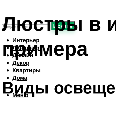
Люстры в и
Искать
примера
Интерьер
Ландшафт
Дизайн
Декор
Квартиры
Дома
Виды освещен
Меню