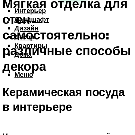
Мягкая отделка для
Интерьер
стен
Ландшафт
Дизайн
самостоятельно:
Декор
Квартиры
различные способы
Дома
декора
Меню
Керамическая посуда
в интерьере