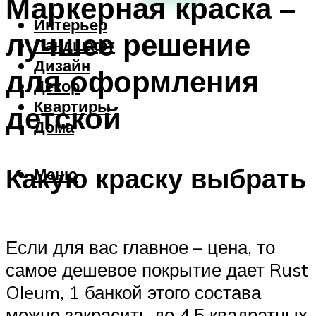
Маркерная краска –
Интерьер
лучшее решение
Ландшафт
Дизайн
для оформления
Декор
Квартиры
детской
Дома
Какую краску выбрать
Меню
Если для вас главное – цена, то
самое дешевое покрытие дает Rust
Oleum, 1 банкой этого состава
можно закрасить до 4,5 квадратных