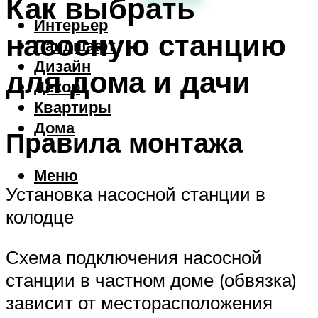
Как выбрать
Интерьер
насосную станцию
Ландшафт
Дизайн
для дома и дачи
Декор
Квартиры
Дома
Правила монтажа
Меню
Установка насосной станции в
колодце
Схема подключения насосной
станции в частном доме (обвязка)
зависит от месторасположения