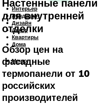
Настенные панели
Интерьер
для внутренней
Ландшафт
Дизайн
отделки
Декор
Квартиры
Дома
Обзор цен на
фасадные
Меню
термопанели от 10
российских
производителей