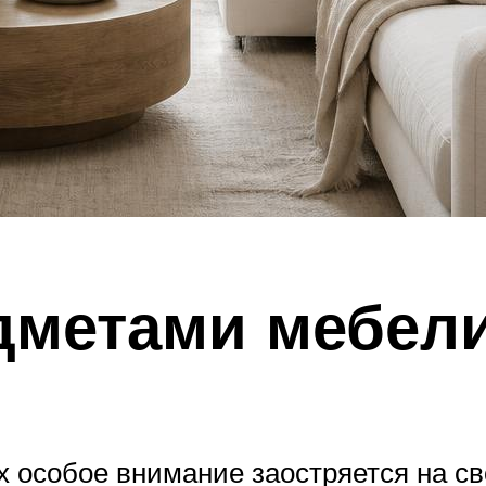
дметами мебел
 особое внимание заостряется на св