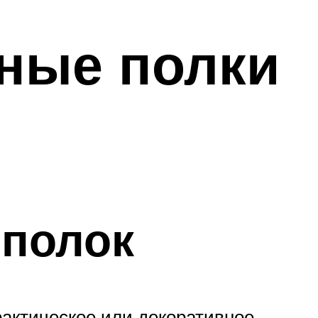
ные полки
 полок
актическое или декоративное