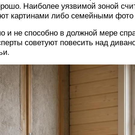
орошо. Наиболее уязвимой зоной счи
уют картинами либо семейными фото
о и не способно в должной мере спр
перты советуют повесить над диваном
ьи.