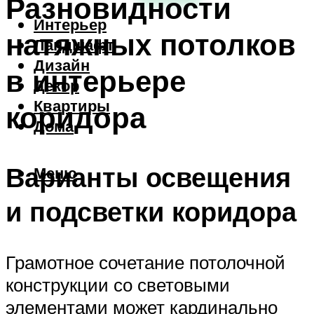
Разновидности
Интерьер
натяжных потолков
Ландшафт
Дизайн
в интерьере
Декор
Квартиры
коридора
Дома
Варианты освещения
Меню
и подсветки коридора
Грамотное сочетание потолочной
конструкции со световыми
элементами может кардинально