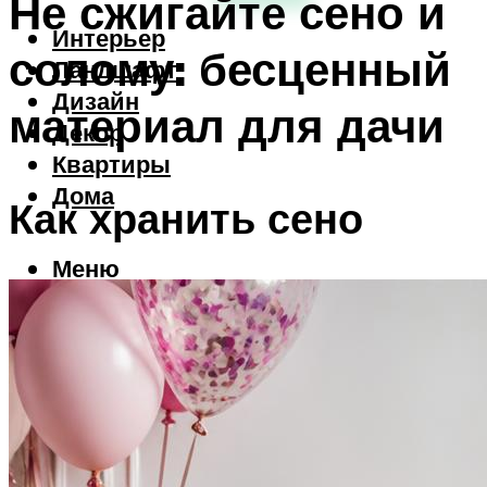
Не сжигайте сено и
Интерьер
солому: бесценный
Ландшафт
Дизайн
материал для дачи
Декор
Квартиры
Дома
Как хранить сено
Меню