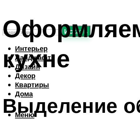
Оформляем
Искать
кухне
Интерьер
Ландшафт
Дизайн
Декор
Квартиры
Дома
Выделение о
Меню