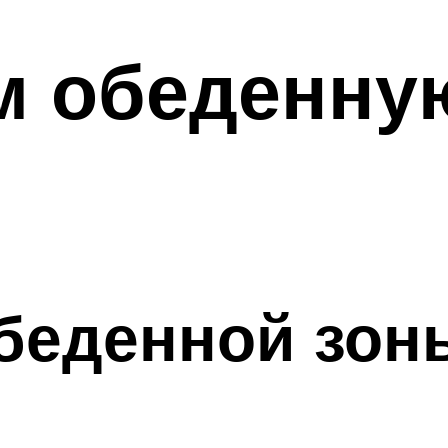
 обеденную
беденной зон