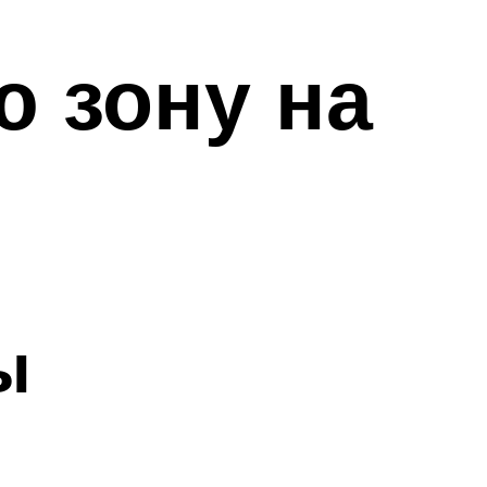
 зону на
ы