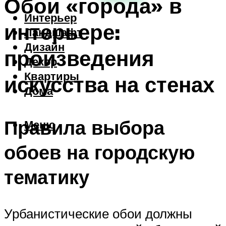
Обои «города» в
Интерьер
интерьере:
Ландшафт
Дизайн
произведения
Декор
Квартиры
искусства на стенах
Дома
Правила выбора
Меню
обоев на городскую
тематику
Урбанистические обои должны