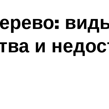
ерево: вид
ва и недос