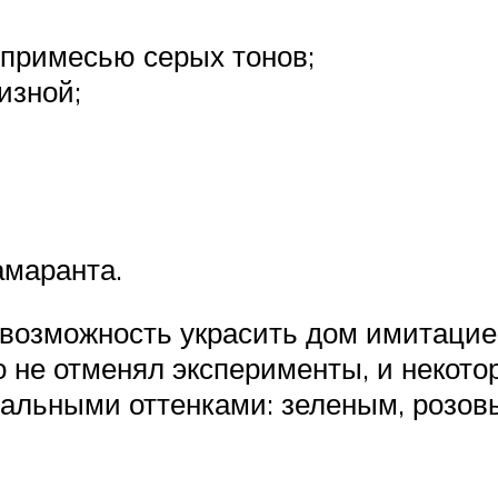
 примесью серых тонов;
изной;
амаранта.
возможность украсить дом имитацией
то не отменял эксперименты, и неко
альными оттенками: зеленым, розовы