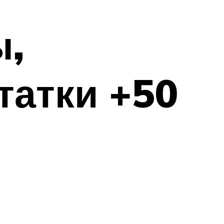
ы,
татки +50