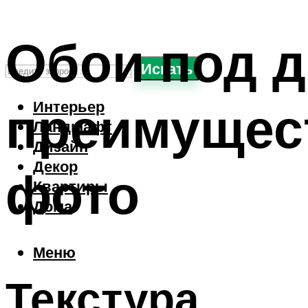
Обои под д
Искать
преимущест
Интерьер
Ландшафт
Дизайн
Декор
фото
Квартиры
Дома
Меню
Текстура