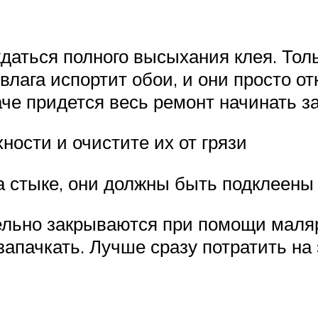
ждаться полного высыхания клея. Толь
лага испортит обои, и они просто отк
аче придется весь ремонт начинать з
ости и очистите их от грязи
а стыке, они должны быть подклеены
ельно закрываются при помощи маляр
 запачкать. Лучше сразу потратить на