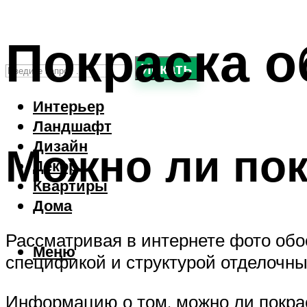
Покраска о
Искать
Интерьер
Ландшафт
Дизайн
Можно ли пок
Декор
Квартиры
Дома
Рассматривая в интернете фото обое
Меню
спецификой и структурой отделочн
Информацию о том, можно ли покрас