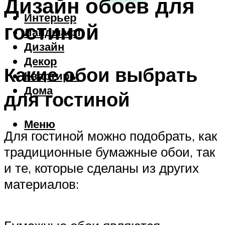
Дизайн обоев для
Интерьер
гостиной
Ландшафт
Дизайн
Декор
Какие обои выбрать
Квартиры
Дома
для гостиной
Меню
Для гостиной можно подобрать, как
традиционные бумажные обои, так
и те, которые сделаны из других
материалов: