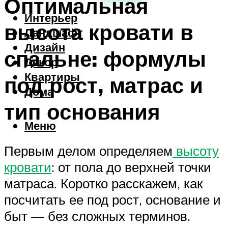
Оптимальная
Интерьер
высота кровати в
Ландшафт
Дизайн
спальне: формулы
Декор
Квартиры
под рост, матрас и
Дома
тип основания
Меню
Первым делом определяем
высоту
кровати
: от пола до верхней точки
матраса. Коротко расскажем, как
посчитать ее под рост, основание и
быт — без сложных терминов.