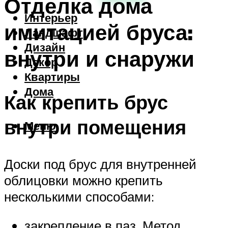
Отделка дома
Интерьер
имитацией бруса:
Ландшафт
Дизайн
внутри и снаружи
Декор
Квартиры
Дома
Как крепить брус
внутри помещения
Меню
Доски под брус для внутренней
облицовки можно крепить
несколькими способами:
закрепление в паз. Метод