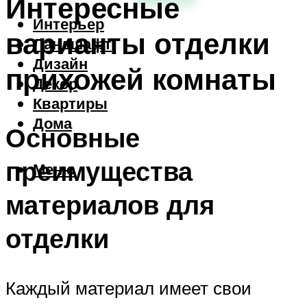
Интересные
Интерьер
варианты отделки
Ландшафт
Дизайн
прихожей комнаты
Декор
Квартиры
Дома
Основные
преимущества
Меню
материалов для
отделки
Каждый материал имеет свои