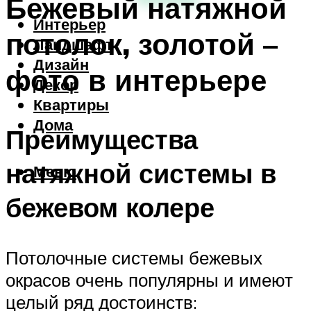
Бежевый натяжной
Интерьер
потолок, золотой –
Ландшафт
Дизайн
фото в интерьере
Декор
Квартиры
Дома
Преимущества
натяжной системы в
Меню
бежевом колере
Потолочные системы бежевых
окрасов очень популярны и имеют
целый ряд достоинств: