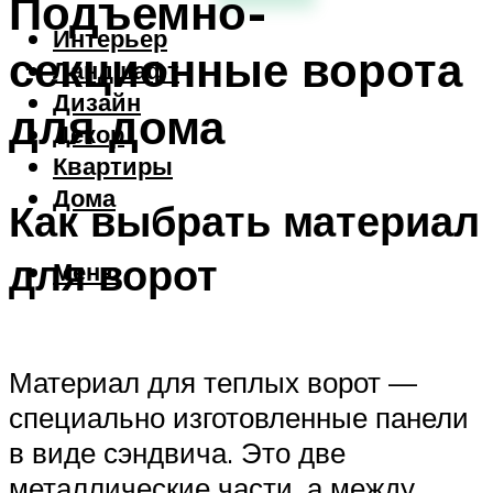
Подъемно-
Интерьер
секционные ворота
Ландшафт
Дизайн
для дома
Декор
Квартиры
Дома
Как выбрать материал
для ворот
Меню
Материал для теплых ворот —
специально изготовленные панели
в виде сэндвича. Это две
металлические части, а между