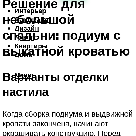
Решение для
Интерьер
небольшой
Ландшафт
Дизайн
спальни: подиум с
Декор
Квартиры
выкатной кроватью
Дома
Варианты отделки
Меню
настила
Когда сборка подиума и выдвижной
кровати закончена, начинают
окрашивать конструкцию. Перед