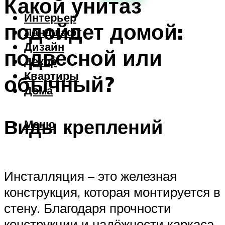
Какой унитаз
Интерьер
подойдет домой:
Ландшафт
Дизайн
подвесной или
Декор
Квартиры
обычный?
Дома
Виды креплений
Меню
Инсталляция – это железная
конструкция, которая монтируется в
стену. Благодаря прочности
конструкции и надёжности каркаса,