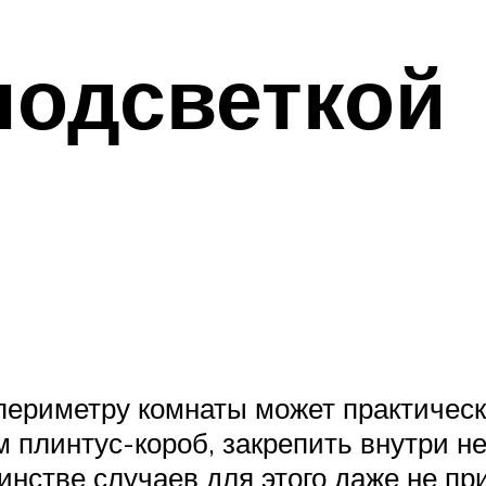
подсветкой
ериметру комнаты может практически
м плинтус-короб, закрепить внутри не
нстве случаев для этого даже не пр