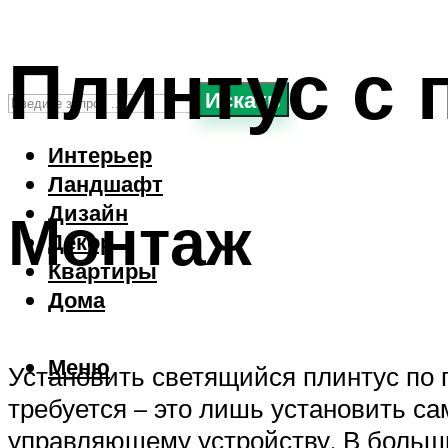
Плинтус с 
Искать
Интерьер
Ландшафт
Дизайн
Монтаж
Декор
Квартиры
Дома
Меню
Установить светящийся плинтус по п
требуется – это лишь установить са
управляющему устройству. В больши