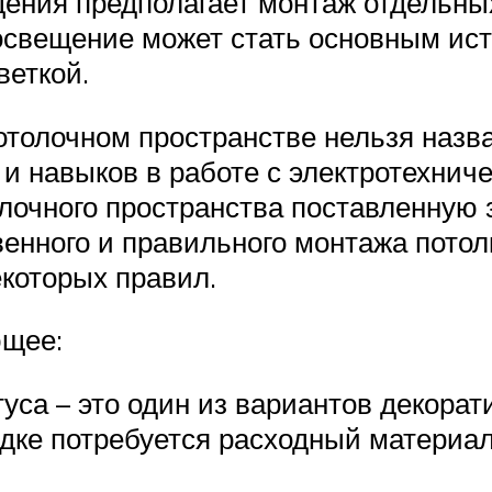
щения предполагает монтаж отдельны
е освещение может стать основным ис
веткой.
отолочном пространстве нельзя наз
 и навыков в работе с электротехни
лочного пространства поставленную 
енного и правильного монтажа потол
которых правил.
ющее:
уса – это один из вариантов декорат
дке потребуется расходный материал.