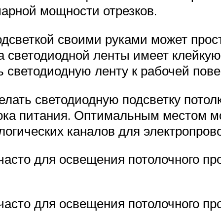
марной мощности отрезков.
одсветкой своими руками может про
а светодиодной ленты имеет клейкую 
ь светодиодную ленту к рабочей пове
елать светодиодную подсветку потол
ока питания. Оптимальным местом м
огических каналов для электропрово
асто для освещения потолочного пр
асто для освещения потолочного пр