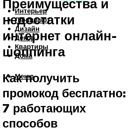
Преимущества и
Интерьер
недостатки
Ландшафт
Дизайн
интернет онлайн-
Декор
Квартиры
шоппинга
Дома
Как получить
Меню
промокод бесплатно:
7 работающих
способов