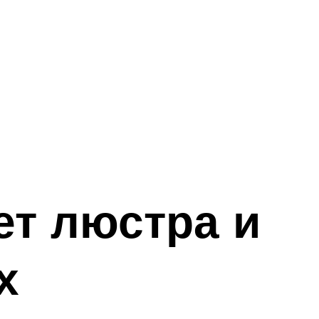
ет люстра и
х