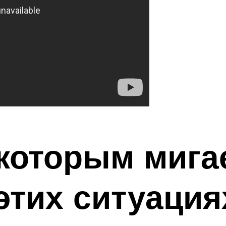
которым мига
 этих ситуация