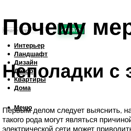
Почему мер
Искать
Интерьер
Ландшафт
Дизайн
Неполадки с 
Декор
Квартиры
Дома
Меню
Первым делом следует выяснить, на
такого рода могут являться причин
электрической сети может приводит