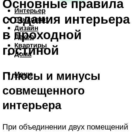
Основные правила
Интерьер
создания интерьера
Ландшафт
Дизайн
в проходной
Декор
Квартиры
гостиной
Дома
Плюсы и минусы
Меню
совмещенного
интерьера
При объединении двух помещений