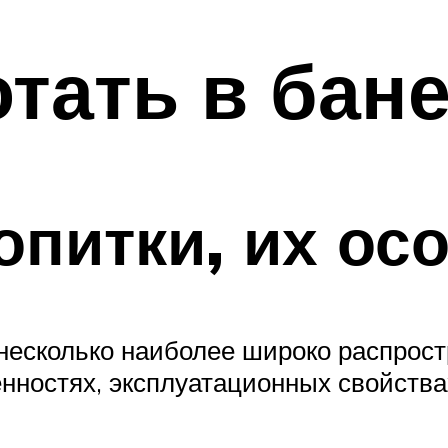
тать в бане
питки, их ос
несколько наиболее широко распрост
нностях, эксплуатационных свойствах