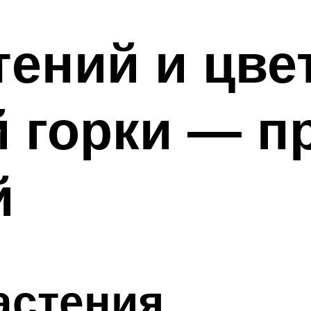
ений и цве
й горки — 
й
астения