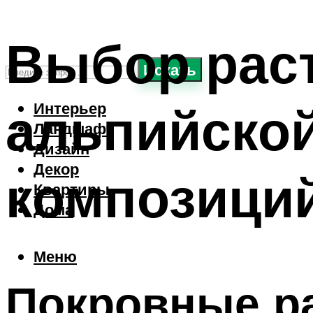
Выбор раст
Искать
альпийско
Интерьер
Ландшафт
Дизайн
Декор
композици
Квартиры
Дома
Меню
Покровные р