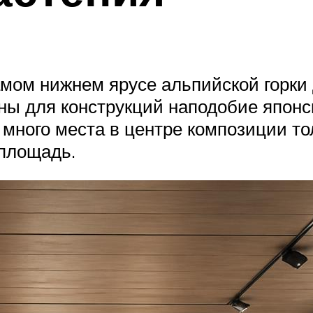
амом нижнем ярусе альпийской горки
ы для конструкций наподобие японско
 много места в центре композиции т
 площадь.