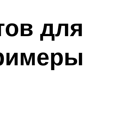
тов для
примеры