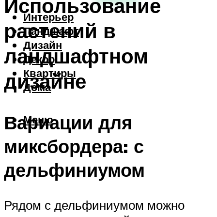
Использование
Интерьер
растений в
Ландшафт
Дизайн
ландшафтном
Декор
Квартиры
дизайне
Дома
Вариации для
Меню
миксбордера: с
дельфиниумом
Рядом с дельфиниумом можно