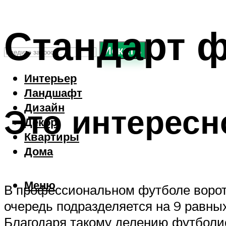
Стандарт 
Искать
Интерьер
Ландшафт
Дизайн
Это интересн
Декор
Квартиры
Дома
Меню
В профессиональном футболе ворота
очередь подразделяется на 9 равных
Благодаря такому делению футболис