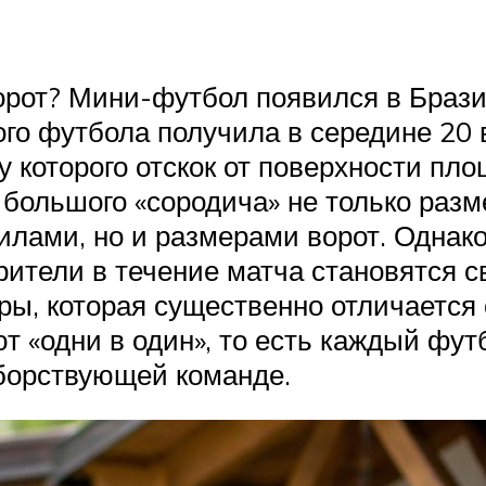
от? Мини-футбол появился в Бразили
го футбола получила в середине 20
у которого отскок от поверхности пл
 большого «сородича» не только разм
ами, но и размерами ворот. Однако,
рители в течение матча становятся с
гры, которая существенно отличается
 «одни в один», то есть каждый фут
оборствующей команде.