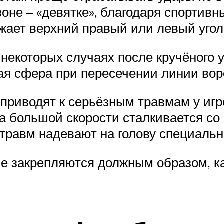
зоне – «девятке», благодаря спортив
ажает верхний правый или левый угол
некоторых случаях после кручёного 
ая сфера при пересечении линии вор
приводят к серьёзным травмам у игр
на большой скорости сталкивается со
 травм надевают на голову специаль
 не закрепляются должным образом, к