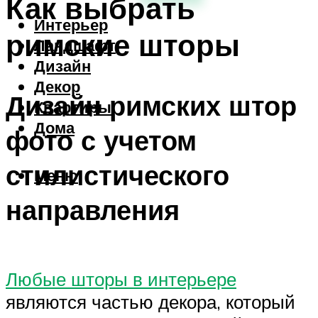
Как выбрать
Интерьер
римские шторы
Ландшафт
Дизайн
Декор
Дизайн римских штор
Квартиры
Дома
фото с учетом
стилистического
Меню
направления
Любые шторы в интерьере
являются частью декора, который