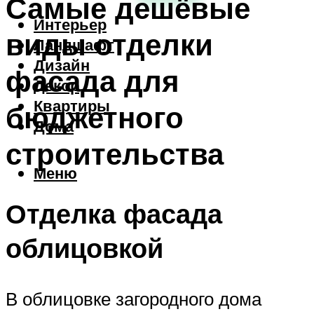
Самые дешёвые
Интерьер
виды отделки
Ландшафт
Дизайн
фасада для
Декор
Квартиры
бюджетного
Дома
строительства
Меню
Отделка фасада
облицовкой
В облицовке загородного дома