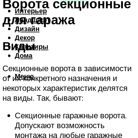
Ворота секционные
Интерьер
для гаража
Ландшафт
Дизайн
Декор
Виды
Квартиры
Дома
Секционные ворота в зависимости
Меню
от их конкретного назначения и
некоторых характеристик делятся
на виды. Так, бывают:
Секционные гаражные ворота.
Допускают возможность
монтажа на любые гаражные