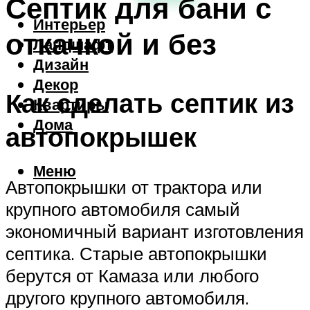
Септик для бани с
Интерьер
откачкой и без
Ландшафт
Дизайн
Декор
Как сделать септик из
Квартиры
Дома
автопокрышек
Меню
Автопокрышки от трактора или
крупного автомобиля самый
экономичный вариант изготовления
септика. Старые автопокрышки
берутся от Камаза или любого
другого крупного автомобиля.