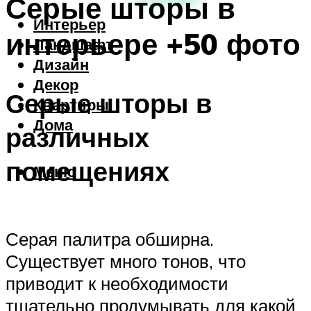
Серые шторы в
Интерьер
интерьере +50 фото
Ландшафт
Дизайн
Декор
Серые шторы в
Квартиры
Дома
различных
помещениях
Меню
Серая палитра обширна.
Существует много тонов, что
приводит к необходимости
тщательно продумывать для какой