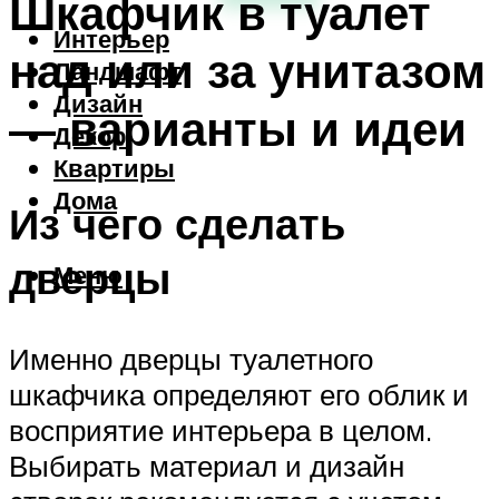
Шкафчик в туалет
Интерьер
над или за унитазом
Ландшафт
Дизайн
— варианты и идеи
Декор
Квартиры
Дома
Из чего сделать
дверцы
Меню
Именно дверцы туалетного
шкафчика определяют его облик и
восприятие интерьера в целом.
Выбирать материал и дизайн