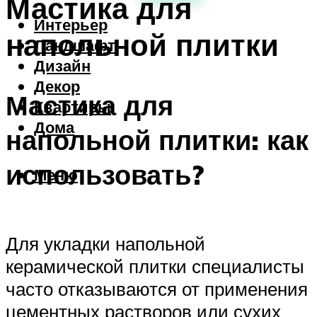
Мастика для
Интерьер
напольной плитки
Ландшафт
Дизайн
Декор
Мастика для
Квартиры
Дома
напольной плитки: как
использовать?
Меню
Для укладки напольной
керамической плитки специалисты
часто отказываются от применения
цементных растворов или сухих