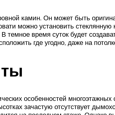
ровной камин. Он может быть оригин
овати можно установить стеклянную 
 В темное время суток будет создава
положить где угодно, даже на потолк
нты
ических особенностей многоэтажных 
ысотках зачастую отсутствует дымохо
одится на последнем этаже. Однако в