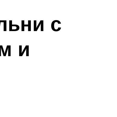
льни с
м и