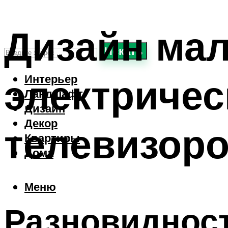
Дизайн мал
Искать
электричес
Интерьер
Ландшафт
Дизайн
Декор
телевизор
Квартиры
Дома
Меню
Разновиднос