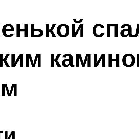
енькой спа
ким камино
ом
ти