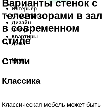
Варианты стенок с
Интерьер
телевизорами в зал
Ландшафт
Дизайн
в современном
Декор
Квартиры
стиле
Дома
Стили
Меню
Классика
Классическая мебель может быть