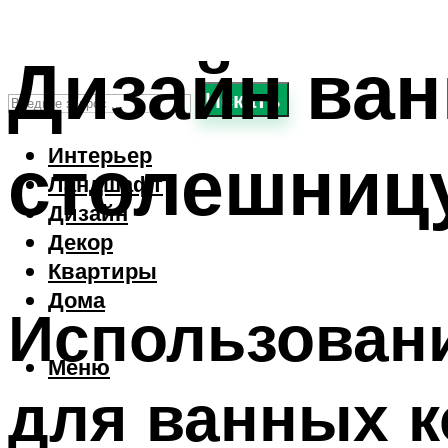
Дизайн ва
Искать
столешниц
Интерьер
Ландшафт
Дизайн
Декор
Квартиры
Дома
Использован
Меню
для ванных к