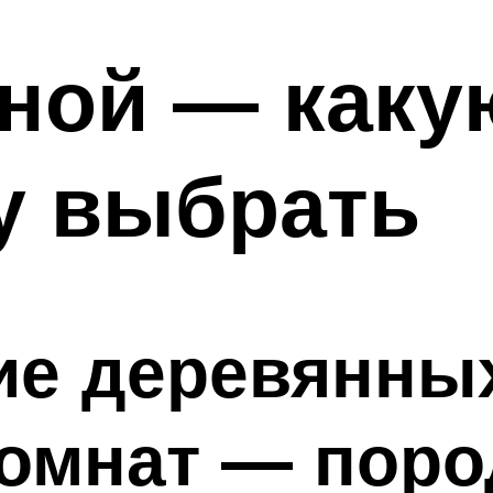
нной — каку
у выбрать
ие деревянны
омнат — поро