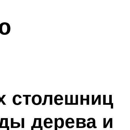
ю
х столешниц
ды дерева и