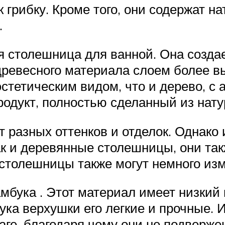
грибку. Кроме того, они содержат н
.
 столешница для ванной. Она создае
евесного материала слоем более выс
стетическим видом, что и дерево, с
родукт, полностью сделанный из нату
разных оттенков и отделок. Однако 
Как и деревянные столешницы, они та
столешницы также могут немного изм
мбука . Этот материал имеет низкий
бука верхушки его легкие и прочные.
аге, благодаря чему они не подверж