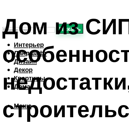
Дом из СИ
Искать
особенност
Интерьер
Ландшафт
Дизайн
Декор
недостатки
Квартиры
Дома
строительс
Меню