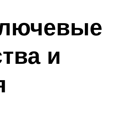
ключевые
тва и
я