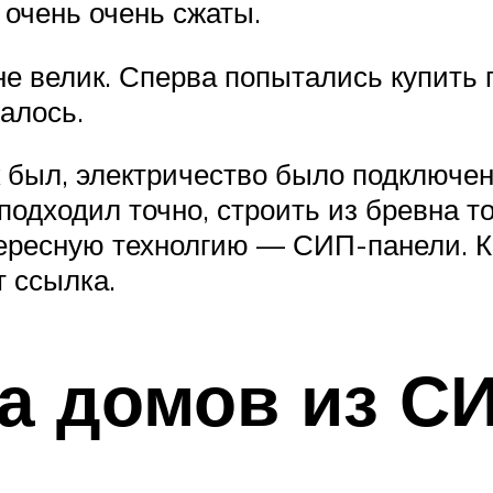
 очень очень сжаты.
не велик. Сперва попытались купить
алось.
к был, электричество было подключен
одходил точно, строить из бревна то
ересную технолгию — СИП-панели. К
т ссылка.
а домов из С