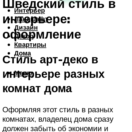
Шведский стиль в
Интерьер
интерьере:
Ландшафт
Дизайн
оформление
Декор
Квартиры
Дома
Стиль арт-деко в
интерьере разных
Меню
комнат дома
Оформляя этот стиль в разных
комнатах, владелец дома сразу
должен забыть об экономии и