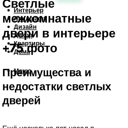
Светлые
Интерьер
межкомнатные
Ландшафт
Дизайн
двери в интерьере
Декор
Квартиры
+75 фото
Дома
Преимущества и
Меню
недостатки светлых
дверей