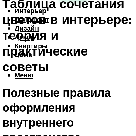
Таблица сочетания
Интерьер
цветов в интерьере:
Ландшафт
Дизайн
теория и
Декор
Квартиры
практические
Дома
советы
Меню
Полезные правила
оформления
внутреннего