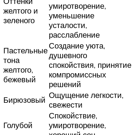
Оттенки
умиротворение,
желтого и
уменьшение
зеленого
усталости,
расслабление
Создание уюта,
Пастельные
душевного
тона
спокойствия, принятие
желтого,
компромиссных
бежевый
решений
Ощущение легкости,
Бирюзовый
свежести
Спокойствие,
Голубой
умиротворение,
хороший сон