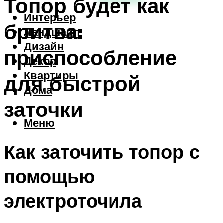
Топор будет как
Интерьер
бритва:
Ландшафт
Дизайн
приспособление
Декор
Квартиры
для быстрой
Дома
заточки
Меню
Как заточить топор с
помощью
электроточила