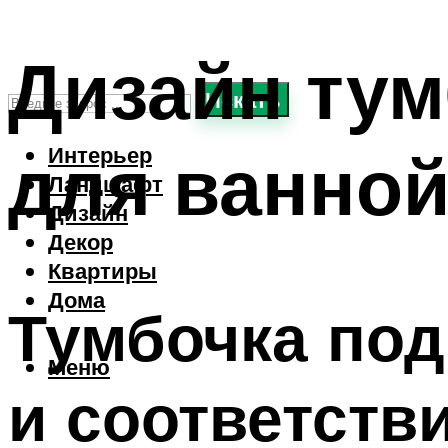
Дизайн ту
Искать
для ванно
Интерьер
Ландшафт
Дизайн
Декор
Квартиры
Дома
Тумбочка под
Меню
и соответств