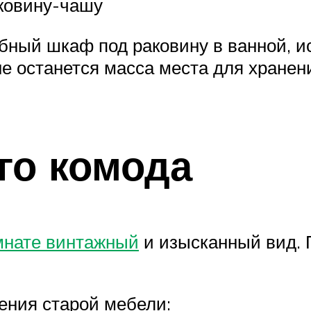
аковину-чашу
бный шкаф под раковину в ванной, и
не останется масса места для хранени
го комода
мнате винтажный
и изысканный вид. П
ния старой мебели: