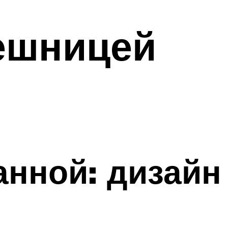
ешницей
анной: дизайн