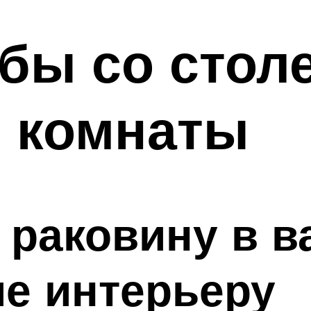
мбы со стол
й комнаты
 раковину в в
ие интерьеру