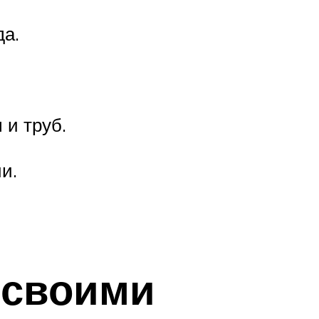
да.
 и труб.
и.
 своими