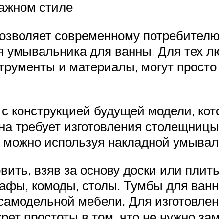
ажном стиле
озволяет современному потребителю
ля умывальника для ванны. Для тех л
рументы и материалы, могут просто
 с конструкцией будущей модели, кот
а требует изготовления столещницы,
т можно используя накладной умывал
вить, взяв за основу доски или плиты
афы, комоды, столы. Тумбы для ван
 самодельной мебели. Для изготовле
крет простоты в том, что не нужно за