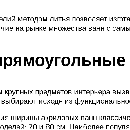
елий методом литья позволяет изгот
чие на рынке множества ванн с сам
прямоугольные
 крупных предметов интерьера вызв
ты выбирают исходя из функционально
ния ширины акриловых ванн классич
делей: 70 и 80 см. Наиболее популя