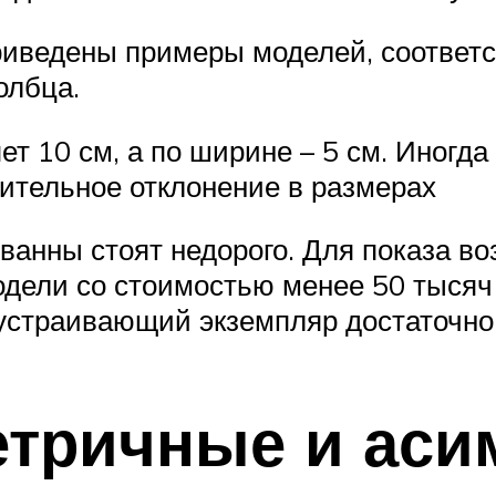
риведены примеры моделей, соответ
олбца.
ет 10 см, а по ширине – 5 см. Иногд
чительное отклонение в размерах
ванны стоят недорого. Для показа в
ели со стоимостью менее 50 тысяч р
устраивающий экземпляр достаточно 
етричные и ас