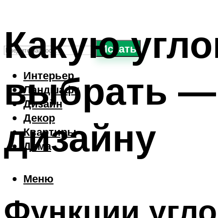
Какую угло
Искать
выбрать —
Интерьер
Ландшафт
Дизайн
Декор
дизайну
Квартиры
Дома
Меню
Функции угл