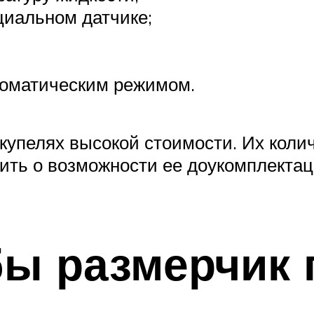
циальном датчике;
томатическим режимом.
 купелях высокой стоимости. Их коли
сить о возможности ее доукомплект
бы размерчик