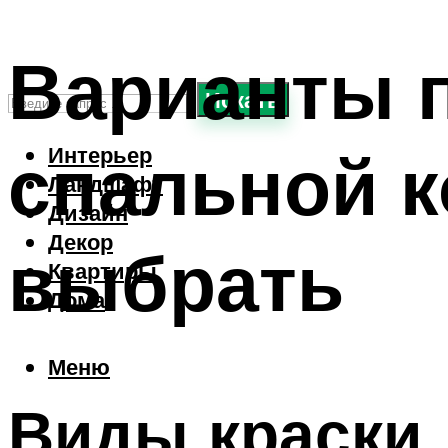
Варианты п
Искать
спальной к
Интерьер
Ландшафт
Дизайн
Декор
выбрать
Квартиры
Дома
Меню
Виды краски