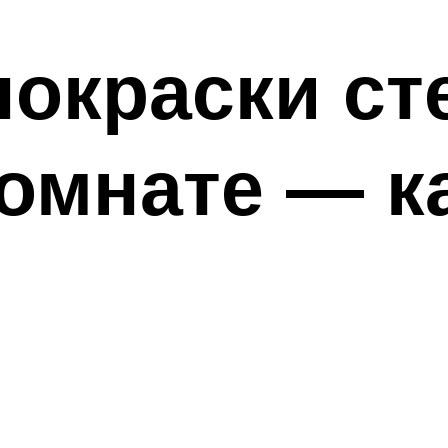
окраски ст
омнате — к