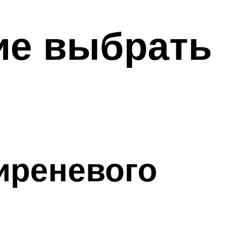
ие выбрать
иреневого