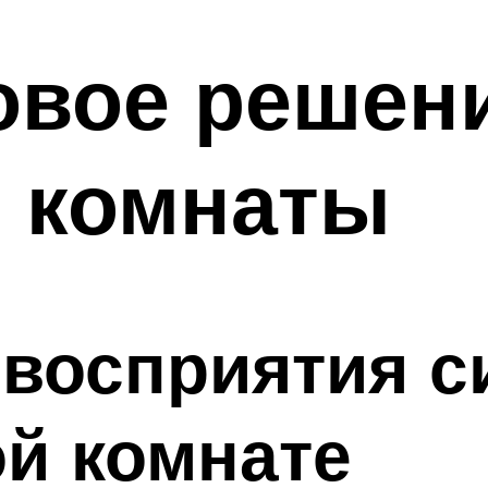
овое решен
й комнаты
восприятия с
ой комнате