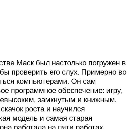
стве Маск был настолько погружен в
обы проверить его слух. Примерно во
аться компьютерами. Он сам
вое программное обеспечение: игру,
 невысоким, замкнутым и книжным.
 скачок роста и научился
кая модель и самая старая
 она работала на пяти работах