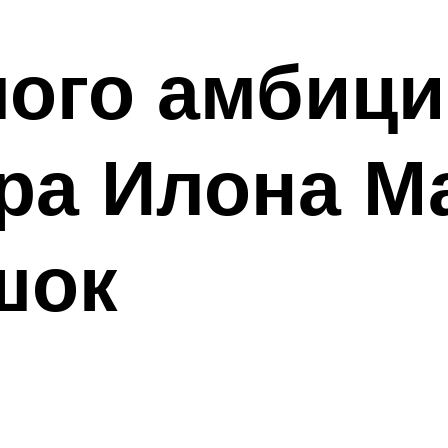
ого амбици
ра Илона М
шок