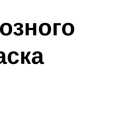
озного
аска