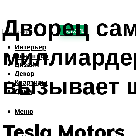
Дворец сам
Искать
миллиарде
Интерьер
Ландшафт
Дизайн
Декор
вызывает 
Квартиры
Дома
Меню
Tesla Motors