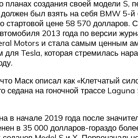
 о планах создания своей модели S, п
 должен был взять на себя BMW 5-й 
по стартовой цене 58 570 долларов.
втомобиля 2013 года по версии журна
eral Motors и стала самым ценным а
 для Tesla, которая стремилась нар
оду.
 что Маск описал как «Клетчатый сил
о седана на гоночной трассе Laguna 
 в начале 2019 года после значител
ен в 35 000 долларов-гораздо более
 седанов Model S и X. Первоначальн