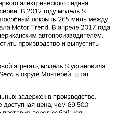
ервого электрического седана
серии. В 2012 году модель S
 Способный покрыть 265 миль между
ла Motor Trend. В апреле 2017 года
мериканским автопроизводителем.
астить производство и выпустить
овой агрегат», модель S установила
Seca в округе Монтерей, штат
ьных задержек в производстве.
 доступная цена, чем 69 500
о поставив перед собой цель