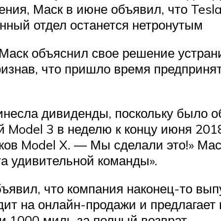
ения, Маск в июне объявил, что Tesl
енный отдел останется нетронутым
Маск объяснил свое решение устран
признав, что пришло время предприня
инесла дивиденды, поскольку было об
 Model 3 в неделю к концу июня 201
ков Model X. — Мы сделали это!» Ма
та удивительной команды».
ъявил, что компания наконец-то вып
одит на онлайн-продажи и предлагает
и 1000 миль за полный возврат.