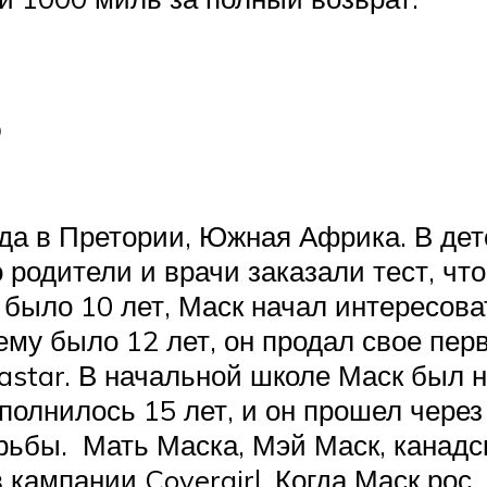
ь
да в Претории, Южная Африка. В дет
о родители и врачи заказали тест, чт
у было 10 лет, Маск начал интересов
ему было 12 лет, он продал свое пер
lastar. В начальной школе Маск был
полнилось 15 лет, и он прошел через
ьбы. Мать Маска, Мэй Маск, канадс
кампании Covergirl. Когда Маск рос,